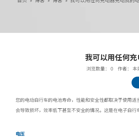
首页
»
博客
»
博客
»
我可以用任何充电器充电我的
我可以用任何充
浏览数量：
0
作者： 本站
["facebook","twitter","line","wechat","linkedin","pinteres
您的电动自行车的电池寿命，性能和安全性都取决于使用适
会导致损坏，效率低下甚至不安全的情况。这是在电子自行
电压