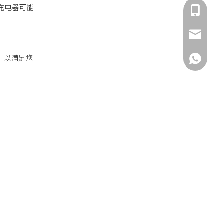
充电器可能
1536162
info@lil
电，以满足您
1372376