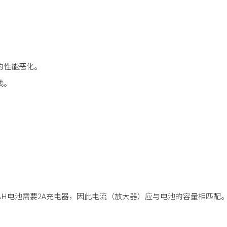
的性能恶化。
浅。
AH电池需要2A充电器，因此电流（放大器）应与电池的容量相匹配