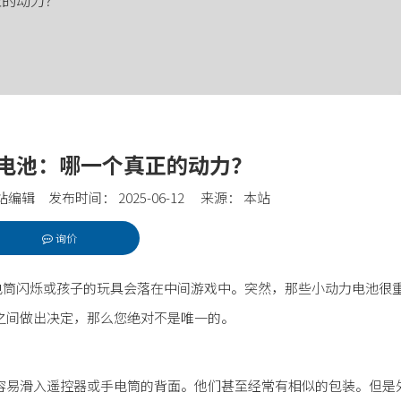
正的动力？
电池：哪一个真正的动力？
编辑 发布时间： 2025-06-12 来源：
本站
询价
t","whatsapp","kakao","snapchat","telegram"]
手电筒闪烁或孩子的玩具会落在中间游戏中。突然，那些小动力电池很
之间做出决定，那么您绝对不是唯一的。
容易滑入遥控器或手电筒的背面。他们甚至经常有相似的包装。但是