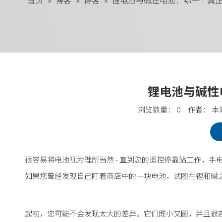
首页
»
博客
»
博客
»
锂电池与碱性电池：哪一个真
锂电池与碱性
浏览数量：
0
作者： 本站
["facebook","twitter","line","wechat","linkedin","pinteres
很容易将电池视为理所当然 - 直到您的遥控停靠站工作，
如果您曾经发现自己盯着商店中的一块电池，试图在锂和碱
起初，您可能不会发现太大的差异。它们既小又圆，并且很